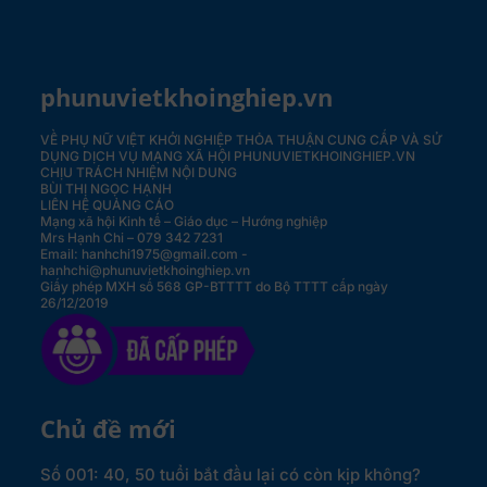
phunuvietkhoinghiep.vn
VỀ PHỤ NỮ VIỆT KHỞI NGHIỆP
THỎA THUẬN CUNG CẤP VÀ SỬ
DỤNG DỊCH VỤ MẠNG XÃ HỘI PHUNUVIETKHOINGHIEP.VN
CHỊU TRÁCH NHIỆM NỘI DUNG
BÙI THỊ NGỌC HẠNH
LIÊN HỆ QUẢNG CÁO
Mạng xã hội Kinh tế – Giáo dục – Hướng nghiệp
Mrs Hạnh Chi – 079 342 7231
Email: hanhchi1975@gmail.com -
hanhchi@phunuvietkhoinghiep.vn
Giấy phép MXH số 568 GP-BTTTT do Bộ TTTT cấp ngày
26/12/2019
Chủ đề mới
Số 001: 40, 50 tuổi bắt đầu lại có còn kịp không?