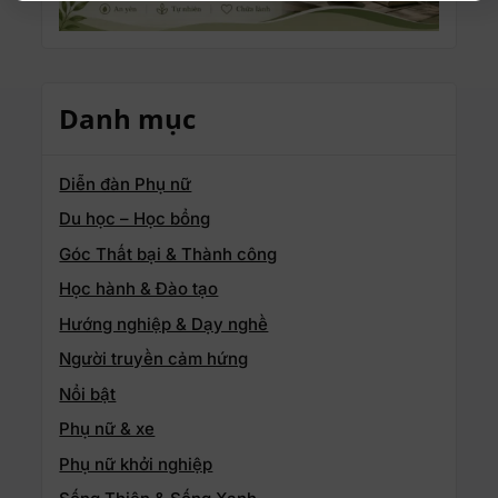
Danh mục
Diễn đàn Phụ nữ
Du học – Học bổng
Góc Thất bại & Thành công
Học hành & Đào tạo
Hướng nghiệp & Dạy nghề
Người truyền cảm hứng
Nổi bật
Phụ nữ & xe
Phụ nữ khởi nghiệp