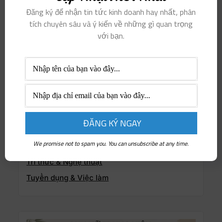
Học hành & Đào tạo
Đăng ký để nhận tin tức kinh doanh hay nhất, phân
Hướng nghiệp & Dạy nghề
tích chuyên sâu và ý kiến ​​về những gì quan trọng
với bạn.
Người truyền cảm hứng
Nổi bật
Phụ nữ & xe
Phụ nữ khởi nghiệp
Sống Thiện & Sống Xanh
Sức khỏe & Làm đẹp
Thịnh hành
We promise not to spam you. You can unsubscribe at any time.
Thông tin doanh nghiệp
Tri thức & Nghệ thuật
Tuyển dụng & Việc làm