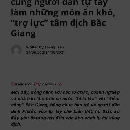
cùng người dân tự tay
làm những món ăn khô,
“trợ lực” tâm dịch Bắc
Giang
Written by
Thang Tran
24/06/202124/06/2021
6 min read
1,126words
Mới
đây
, đồng hành với các tổ chức, doanh nghiệp
và nhà hảo tâm trên cả nước “chia lửa” với “điểm
nóng” Bắc Giang, hàng chục bạn trẻ và người dân
Bình Phước vừa tự tay chế
biến
640 hũ thức ăn
đầy yêu
thương
gửi đến các khu cách ly tại vùng
dịch.