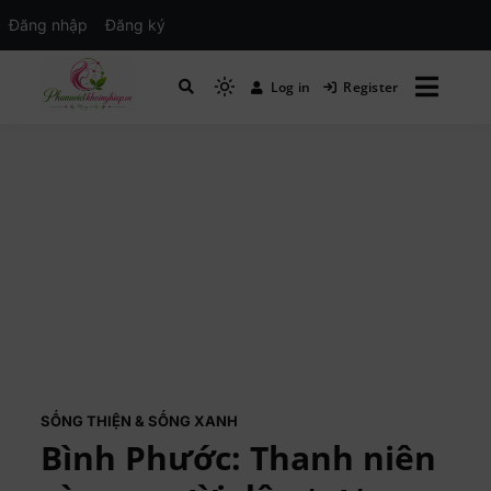
Đăng nhập
Đăng ký
Log in
Register
Mạng xã hội Kinh tế – Giáo dục – Hướng
MXH PHỤ NỮ VIỆT
nghiệp
SỐNG THIỆN & SỐNG XANH
Bình Phước: Thanh niên