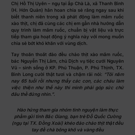
Chị Hồ Thị Uyên – ngụ tại ấp Chà Là, xã Thanh Bình
(H. Hớn Quản) hân hoan chia sẻ rằng ngay sau khi
biết thanh niên trong xã phát động làm mắm ruốc
xào thịt, chị đã cùng các chị em gần nhà hướng dẫn
quy trình làm mắm ruốc, chuẩn bị vật liệu và trực
tiếp tham gia hoạt động ý nghĩa này với mong muốn
chia sẻ bớt khó khăn với vùng dịch.
Tay thoăn thoắt đảo đều chảo thịt xào mắm ruốc,
bác Nguyễn Thị Lắm, chủ Dịch vụ tiệc cưới Nguyên
Vũ – sinh sống ở KP. Phú Thuận, P. Phú Thịnh, TX.
Bình Long cười thật tươi và chậm rãi nói:
“Tôi năm
nay 65 tuổi rồi nhưng thấy các con, các cháu làm
việc thiện như thế này thì mình phải góp sức chứ
đâu thể đứng nhìn.”
.
Hào hứng tham gia nhóm tình nguyện làm thực
phẩm gửi tỉnh Bắc Giang, bạn trẻ Đỗ Quốc Cường
(ngụ tại TX. Đồng Xoài) khéo đảo chảo thịt thật đều
tay để chà bông khô và vàng đều