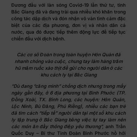
Đương đầu với làn sóng Covid-19 lần thứ tư, tỉnh
Bắc Giang đã và đang trải qua nhiều khó khăn trong
công tác dập dịch và đón nhận vô vàn tình cảm đặc
biệt của các địa phương, đơn vị và nhân dân cả
nước, qua đó được tiếp thêm động lực để tiếp tục
chiến đấu với dịch bệnh.
Các cơ sở Đoàn trong toàn huyện Hớn Quản đã
nhanh chóng vào cuộc, chung tay làm hàng trăm
hũ mắm ruốc xào thịt để gửi cho người dân ở các
khu cách ly tại Bắc Giang
“Dù đang “căng mình” chống dịch nhưng trong mấy
ngày gần đây, ở 6 địa phương tại Bình Phước (TP.
Đồng Xoài, TX. Bình Long, các huyện: Hớn Quản,
Lộc Ninh, Bù Đăng, Phú Riềng), nhiều các bạn trẻ
đã tìm cách “tiếp tế” người dân tại một số khu cách
ly tập trung ở Bắc Giang bằng việc tự tay làm nên
các món ăn đầy thông điệp yêu thương”,
anh Trần
Quốc Duy – Bí thư Tỉnh Đoàn Bình Phước hồ hởi