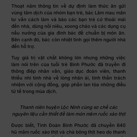
Thoạt nắm thông tin về dự định làm thức ăn gửi
vùng tâm dịch của nhóm bạn trẻ, bác Lắm mau mắn
tư vấn cách làm và bảo các bạn trẻ cứ thoải mái
đến nhà, dùng nồi niêu, xoong chảo và các dụng cụ
nấu nướng của gia đình bác để chuẩn bị món ăn.
Bên cạnh đó, bác còn nhiệt tình gọi thêm người nhà
đến hỗ trợ.
Tuy giá trị vật chất không lớn nhưng những việc
làm nói trên của tuổi trẻ Bình Phước đã truyền đi
thông điệp nhân văn, giáo dục đoàn viên, thanh
thiếu nhi tỉnh nhà về lòng nhân ái, tinh thần trách
nhiệm với cộng đồng, góp phần lan tỏa những điều
tử tế trong mùa dịch.
Thanh niên huyện Lộc Ninh cùng sơ chế các
nguyên liệu cần thiết để làm món mắm ruốc xào thịt
Được biết, Tỉnh Đoàn Bình Phước đã chuyển 640
hũ mắm ruốc xào thịt và chà bông thịt heo do thanh