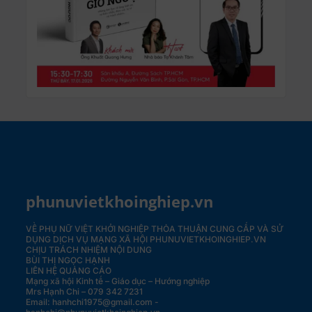
phunuvietkhoinghiep.vn
VỀ PHỤ NỮ VIỆT KHỞI NGHIỆP
THỎA THUẬN CUNG CẤP VÀ SỬ
DỤNG DỊCH VỤ MẠNG XÃ HỘI PHUNUVIETKHOINGHIEP.VN
CHỊU TRÁCH NHIỆM NỘI DUNG
BÙI THỊ NGỌC HẠNH
LIÊN HỆ QUẢNG CÁO
Mạng xã hội Kinh tế – Giáo dục – Hướng nghiệp
Mrs Hạnh Chi – 079 342 7231
Email: hanhchi1975@gmail.com -