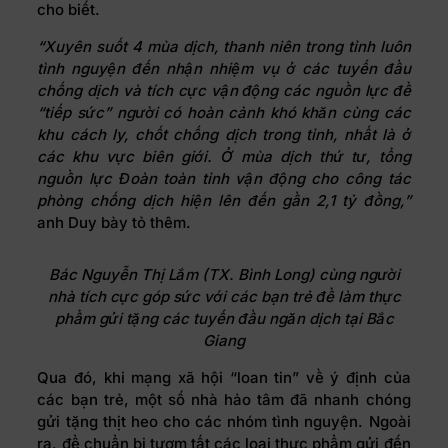
cho biết.
“Xuyên suốt 4 mùa dịch, thanh niên trong tỉnh luôn
tình nguyện đến nhận nhiệm vụ ở các tuyến đầu
chống dịch và tích cực vận động các nguồn lực để
“tiếp sức” người có hoàn cảnh khó khăn cùng các
khu cách ly, chốt chống dịch trong tỉnh, nhất là ở
các khu vực biên giới. Ở mùa dịch thứ tư, tổng
nguồn lực Đoàn toàn tỉnh vận động cho công tác
phòng chống dịch hiện lên đến gần 2,1 tỷ đồng,”
anh Duy bày tỏ thêm.
Bác Nguyễn Thị Lắm (TX. Bình Long) cùng người
nhà tích cực góp sức với các bạn trẻ để làm thực
phẩm gửi tặng các tuyến đầu ngăn dịch tại Bắc
Giang
Qua đó, khi mạng xã hội “loan tin” về ý định của
các bạn trẻ, một số nhà hảo tâm đã nhanh chóng
gửi tặng thịt heo cho các nhóm tình nguyện. Ngoài
ra, để chuẩn bị tươm tất các loại thực phẩm gửi đến