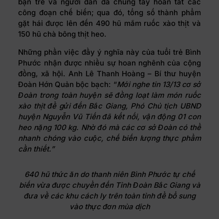
bạn trẻ và người dân đã chung tay hoàn tất các
công đoạn chế biến; qua đó, tổng số thành phẩm
gặt hái được lên đến 490 hũ mắm ruốc xào thịt và
150 hũ chà bông thịt heo.
Những phần việc đầy ý nghĩa này của tuổi trẻ Bình
Phước nhận được nhiều sự hoan nghênh của cộng
đồng, xã hội. Anh Lê Thanh Hoàng – Bí thư huyện
Đoàn Hớn Quản bộc bạch: “
Mới nghe tin 13/13 cơ sở
Đoàn trong toàn huyện sẽ đồng loạt làm món ruốc
xào thịt để gửi đến Bắc Giang, Phó Chủ tịch UBND
huyện Nguyễn Vũ Tiến đã kết nối, vận động 01 con
heo nặng 100 kg. Nhờ đó mà các cơ sở Đoàn có thể
nhanh chóng vào cuộc, chế biến lượng thực phẩm
cần thiết.”
640 hũ thức ăn do thanh niên Bình Phước tự chế
biến vừa được chuyển đến Tỉnh Đoàn Bắc Giang và
đưa về các khu cách ly trên toàn tỉnh để bổ sung
vào thực đơn mùa dịch