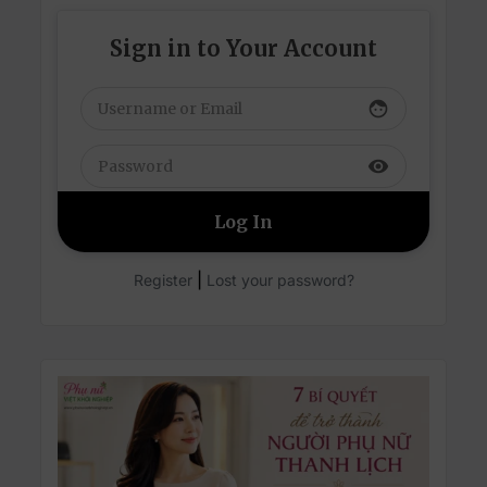
Sign in to Your Account
face
visibility
|
Register
Lost your password?