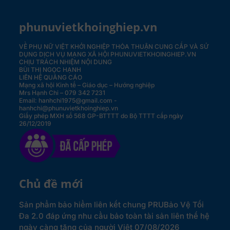
phunuvietkhoinghiep.vn
VỀ PHỤ NỮ VIỆT KHỞI NGHIỆP
THỎA THUẬN CUNG CẤP VÀ SỬ
DỤNG DỊCH VỤ MẠNG XÃ HỘI PHUNUVIETKHOINGHIEP.VN
CHỊU TRÁCH NHIỆM NỘI DUNG
BÙI THỊ NGỌC HẠNH
LIÊN HỆ QUẢNG CÁO
Mạng xã hội Kinh tế – Giáo dục – Hướng nghiệp
Mrs Hạnh Chi – 079 342 7231
Email: hanhchi1975@gmail.com -
hanhchi@phunuvietkhoinghiep.vn
Giấy phép MXH số 568 GP-BTTTT do Bộ TTTT cấp ngày
26/12/2019
Chủ đề mới
Sản phẩm bảo hiểm liên kết chung PRUBảo Vệ Tối
Đa 2.0 đáp ứng nhu cầu bảo toàn tài sản liên thế hệ
ngày càng tăng của người Việt
07/08/2026