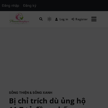
Đăng nhập
Đăng ký
Log in
Register
Mạng xã hội Kinh tế – Giáo dục – Hướng
MXH PHỤ NỮ VIỆT
nghiệp
SỐNG THIỆN & SỐNG XANH
Bị chỉ trích dù ủng hộ