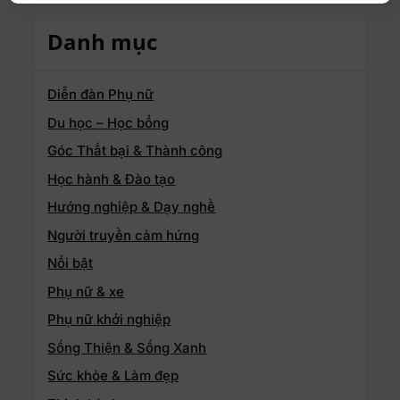
Danh mục
Diễn đàn Phụ nữ
Du học – Học bổng
Góc Thất bại & Thành công
Học hành & Đào tạo
Hướng nghiệp & Dạy nghề
Người truyền cảm hứng
Nổi bật
Phụ nữ & xe
Phụ nữ khởi nghiệp
Sống Thiện & Sống Xanh
Sức khỏe & Làm đẹp