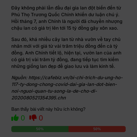
Đây không phải lần đầu đại gia lan đột biến đến từ
Phú Thọ Trương Quốc Chính khiến dư luận chú ý.
Hồi tháng 7, anh Chính là người đã chuyển nhượng
chậu lan có giá trị lên tới 15 tỷ đồng gây xôn xao.
Sau đó, khá nhiều cây lan từ nhà vườn về tay chủ
nhân mới với giá từ vài trăm triệu đồng đến cả tỷ
đồng. Anh Chính tiết lộ, hiện tại, vườn lan của anh
có giá trị vài trăm tỷ đồng, đang tiếp tục tìm kiếm
những giống lan đẹp để giao lưu và làm kinh tế.
Nguồn: https://cafebiz.vn/bi-chi-trich-du-ung-ho-
117-ty-dong-chong-covid-dai-gia-lan-dot-bien-
noi-nguoi-quan-tu-song-la-de-cho-di-
2020080521354395.chn
Bạn thấy bài viết này hữu ích không?
0
0
50%
50%