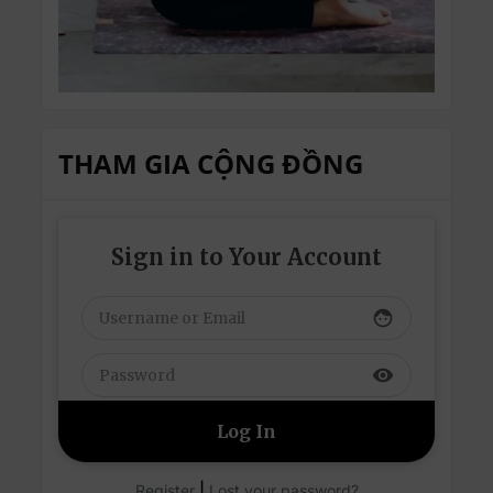
THAM GIA CỘNG ĐỒNG
Sign in to Your Account
face
visibility
|
Register
Lost your password?