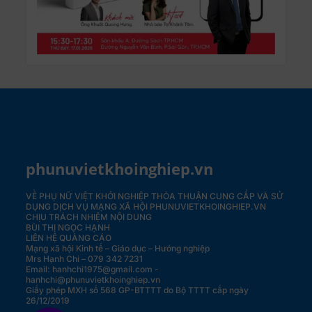
phunuvietkhoinghiep.vn
VỀ PHỤ NỮ VIỆT KHỞI NGHIỆP
THỎA THUẬN CUNG CẤP VÀ SỬ
DỤNG DỊCH VỤ MẠNG XÃ HỘI PHUNUVIETKHOINGHIEP.VN
CHỊU TRÁCH NHIỆM NỘI DUNG
BÙI THỊ NGỌC HẠNH
LIÊN HỆ QUẢNG CÁO
Mạng xã hội Kinh tế – Giáo dục – Hướng nghiệp
Mrs Hạnh Chi – 079 342 7231
Email: hanhchi1975@gmail.com -
hanhchi@phunuvietkhoinghiep.vn
Giấy phép MXH số 568 GP-BTTTT do Bộ TTTT cấp ngày
26/12/2019