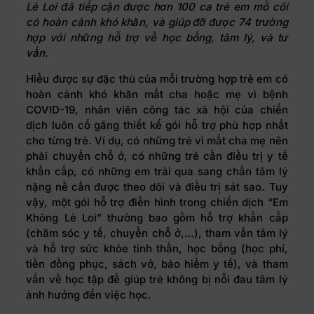
Lẻ Loi đã tiếp cận được hơn 100 ca trẻ em mồ côi
có hoàn cảnh khó khăn, và giúp đỡ được 74 trường
hợp với những hỗ trợ về học bổng, tâm lý, và tư
vấn.
Hiểu được sự đặc thù của mỗi trường hợp trẻ em có
hoàn cảnh khó khăn mất cha hoặc mẹ vì bệnh
COVID-19, nhân viên công tác xã hội của chiến
dịch luôn cố gắng thiết kế gói hỗ trợ phù hợp nhất
cho từng trẻ. Ví dụ, có những trẻ vì mất cha mẹ nên
phải chuyển chỗ ở, có những trẻ cần điều trị y tế
khẩn cấp, có những em trải qua sang chấn tâm lý
nặng nề cần được theo dõi và điều trị sát sao. Tuy
vậy, một gói hỗ trợ điển hình trong chiến dịch “Em
Không Lẻ Loi” thường bao gồm hỗ trợ khẩn cấp
(chăm sóc y tế, chuyển chỗ ở,…), tham vấn tâm lý
và hỗ trợ sức khỏe tinh thần, học bổng (học phí,
tiền đồng phục, sách vở, bảo hiểm y tế), và tham
vấn về học tập để giúp trẻ không bị nỗi đau tâm lý
ảnh hưởng đến việc học.