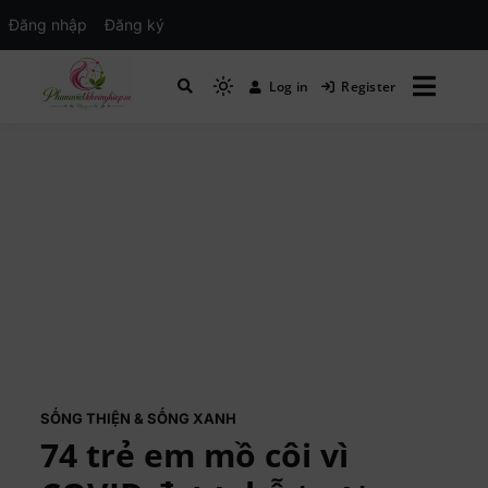
Đăng nhập
Đăng ký
Log in
Register
Mạng xã hội Kinh tế – Giáo dục – Hướng
MXH PHỤ NỮ VIỆT
nghiệp
SỐNG THIỆN & SỐNG XANH
74 trẻ em mồ côi vì