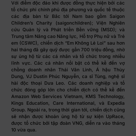
Với điểm độc đáo khi được đồng thực hiện bởi các
tổ chức phi chính phủ địa phương và quốc tế thuộc
các địa bàn từ Bắc tới Nam bao gồm Saigon
Children’s Charity (saigonchildren); Viện Nghiên
cứu Quản lý và Phát triển Bền vững (MSD); và
Trung tâm Nâng cao Năng lực, Hỗ trợ Phụ nữ và Trẻ
em (CSWC), chiến dịch “Em Không Lẻ Loi” sau hơn
hai tháng đã gây quỹ được gần 700 triệu đồng, nhờ
sự ủng hộ từ các cá nhân và tổ chức trong nhiều
lĩnh vực. Các cá nhân nổi bật có thể kể đến vợ
chồng doanh nhân Thái Vân Linh, Á hậu Thùy
Dung, VJ Dustin Phúc Nguyễn, ca sĩ Tùng, nghệ sĩ
hài độc thoại Dưa Leo. Các doanh nghiệp và tổ
chức đóng góp lớn cho chiến dịch có thể kể đến
Amazon Web Services Vietnam, KMS Technology,
Kings Education, Care International, và Expedia
Group. Ngoài ra, trong thời gian tới, chiến dịch cũng
sẽ nhận được khoản ủng hộ từ sự kiện UpRace,
được tổ chức bởi tập đoàn VNG, diễn ra vào tháng
10 vừa qua.