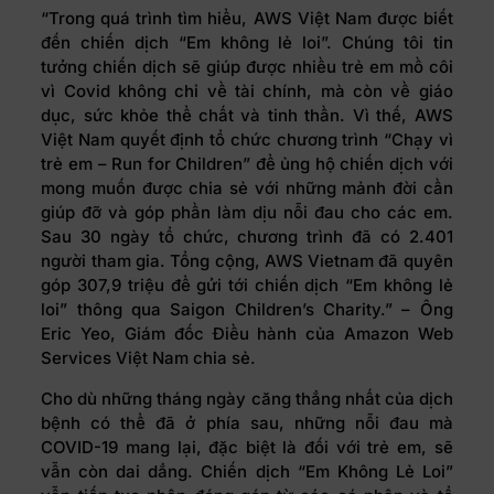
“Trong quá trình tìm hiểu, AWS Việt Nam được biết
đến chiến dịch “Em không lẻ loi”. Chúng tôi tin
tưởng chiến dịch sẽ giúp được nhiều trẻ em mồ côi
vì Covid không chỉ về tài chính, mà còn về giáo
dục, sức khỏe thể chất và tinh thần. Vì thế, AWS
Việt Nam quyết định tổ chức chương trình “Chạy vì
trẻ em – Run for Children” để ủng hộ chiến dịch với
mong muốn được chia sẻ với những mảnh đời cần
giúp đỡ và góp phần làm dịu nỗi đau cho các em.
Sau 30 ngày tổ chức, chương trình đã có 2.401
người tham gia. Tổng cộng, AWS Vietnam đã quyên
góp 307,9 triệu để gửi tới chiến dịch “Em không lẻ
loi” thông qua Saigon Children’s Charity.” – Ông
Eric Yeo, Giám đốc Điều hành của Amazon Web
Services Việt Nam chia sẻ.
Cho dù những tháng ngày căng thẳng nhất của dịch
bệnh có thể đã ở phía sau, những nỗi đau mà
COVID-19 mang lại, đặc biệt là đối với trẻ em, sẽ
vẫn còn dai dẳng. Chiến dịch “Em Không Lẻ Loi”