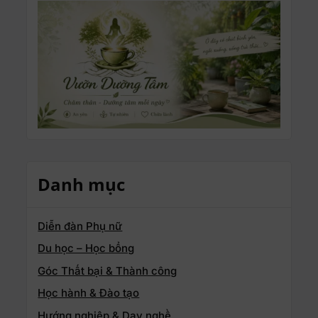
Danh mục
Diễn đàn Phụ nữ
Du học – Học bổng
Góc Thất bại & Thành công
Học hành & Đào tạo
Hướng nghiệp & Dạy nghề