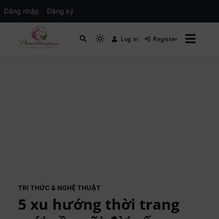
Đăng nhập
Đăng ký
Log in
Register
Mạng xã hội Kinh tế – Giáo dục – Hướng
MXH PHỤ NỮ VIỆT
nghiệp
TRI THỨC & NGHỆ THUẬT
5 xu hướng thời trang