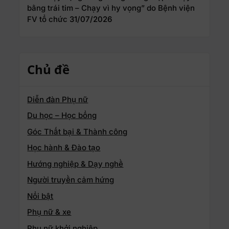
bằng trái tim – Chạy vì hy vọng” do Bệnh viện
FV tổ chức
31/07/2026
Chủ đề
Diễn đàn Phụ nữ
Du học – Học bổng
Góc Thất bại & Thành công
Học hành & Đào tạo
Hướng nghiệp & Dạy nghề
Người truyền cảm hứng
Nổi bật
Phụ nữ & xe
Phụ nữ khởi nghiệp