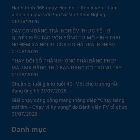
Hành trình 365 ngày Học hỏi – Rèn luyện – Làm
việc hiệu quả với Phụ Nữ Việt Khởi Nghiệp
06/08/2026
DẠY CON BẰNG TRẢI NGHIỆM THỰC TẾ – BÍ
QUYẾT KIẾN TẠO VỐN SỐNG TỪ MÔ HÌNH TRẢI
NGHIỆM XÃ HỘI 3T CỦA CÔ HÀ TRẢI NGHIỆM
01/08/2026
THAY ĐỔI SỐ PHẬN KHÔNG PHẢI BẰNG PHÉP
MÀU MÀ BẰNG THỨ BẠN ĐANG CÓ TRONG TAY
01/08/2026
Chuẩn bị tuổi già từ tuổi 40: Một chủ trương rất
đáng ủng hộ
31/07/2026
Giải chạy cộng đồng mang thông điệp “Chạy bằng
trái tim – Chạy vì hy vọng” do Bệnh viện FV tổ chức
31/07/2026
Danh mục