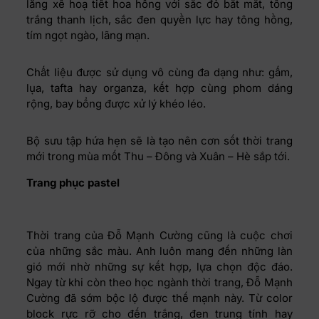
lăng xê hoạ tiết hoa hồng với sắc đỏ bắt mắt, tông
trắng thanh lịch, sắc đen quyền lực hay tông hồng,
tím ngọt ngào, lãng mạn.
Chất liệu được sử dụng vô cùng đa dạng như: gấm,
lụa, tafta hay organza, kết hợp cùng phom dáng
rộng, bay bổng được xử lý khéo léo.
Bộ sưu tập hứa hẹn sẽ là tạo nên cơn sốt thời trang
mới trong mùa mốt Thu – Đông và Xuân – Hè sắp tới.
Trang phục pastel
Thời trang của Đỗ Mạnh Cường cũng là cuộc chơi
của những sắc màu. Anh luôn mang đến những làn
gió mới nhờ những sự kết hợp, lựa chọn độc đáo.
Ngay từ khi còn theo học ngành thời trang, Đỗ Mạnh
Cường đã sớm bộc lộ được thế mạnh này. Từ color
block rực rỡ cho đến trắng, đen trung tính hay