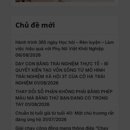
Chủ đề mới
Hành trình 365 ngày Học hỏi – Rèn luyện – Làm
việc hiệu quả với Phụ Nữ Việt Khởi Nghiệp
06/08/2026
DẠY CON BẰNG TRẢI NGHIỆM THỰC TẾ – BÍ
QUYẾT KIẾN TẠO VỐN SỐNG TỪ MÔ HÌNH
TRẢI NGHIỆM XÃ HỘI 3T CỦA CÔ HÀ TRẢI
NGHIỆM
01/08/2026
THAY ĐỔI SỐ PHẬN KHÔNG PHẢI BẰNG PHÉP
MÀU MÀ BẰNG THỨ BẠN ĐANG CÓ TRONG
TAY
01/08/2026
Chuẩn bị tuổi già từ tuổi 40: Một chủ trương rất
đáng ủng hộ
31/07/2026
Giải chạy cộng đồng mang thông điệp “Chạy