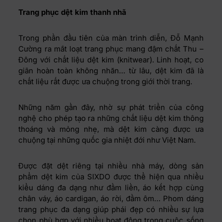
Trang phục dệt kim thanh nhã
Trong phần đầu tiên của màn trình diễn, Đỗ Mạnh
Cường ra mắt loạt trang phục mang đậm chất Thu –
Đông với chất liệu dệt kim (knitwear). Linh hoạt, co
giãn hoàn toàn không nhăn… từ lâu, dệt kim đã là
chất liệu rất được ưa chuộng trong giới thời trang.
Những năm gần đây, nhờ sự phát triển của công
nghệ cho phép tạo ra những chất liệu dệt kim thông
thoáng và mỏng nhẹ, mà dệt kim càng được ưa
chuộng tại những quốc gia nhiệt đới như Việt Nam.
Được đặt dệt riêng tại nhiều nhà máy, dòng sản
phẩm dệt kim của SIXDO được thể hiện qua nhiều
kiểu dáng đa dạng như đầm liền, áo kết hợp cùng
chân váy, áo cardigan, áo rời, đầm ôm… Phom dáng
trang phục đa dạng giúp phái đẹp có nhiều sự lựa
chọn phù hợp với nhiều hoạt động trong cuộc sống