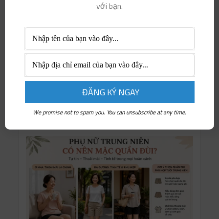
Phụ nữ khởi nghiệp
với bạn.
Sống Thiện & Sống Xanh
Sức khỏe & Làm đẹp
Thịnh hành
Thông tin doanh nghiệp
Tri thức & Nghệ thuật
Tuyển dụng & Việc làm
We promise not to spam you. You can unsubscribe at any time.