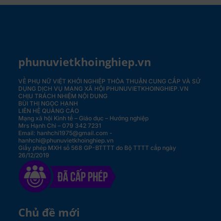
phunuvietkhoinghiep.vn
VỀ PHỤ NỮ VIỆT KHỞI NGHIỆP
THỎA THUẬN CUNG CẤP VÀ SỬ
DỤNG DỊCH VỤ MẠNG XÃ HỘI PHUNUVIETKHOINGHIEP.VN
CHỊU TRÁCH NHIỆM NỘI DUNG
BÙI THỊ NGỌC HẠNH
LIÊN HỆ QUẢNG CÁO
Mạng xã hội Kinh tế – Giáo dục – Hướng nghiệp
Mrs Hạnh Chi – 079 342 7231
Email: hanhchi1975@gmail.com -
hanhchi@phunuvietkhoinghiep.vn
Giấy phép MXH số 568 GP-BTTTT do Bộ TTTT cấp ngày
26/12/2019
Chủ đề mới