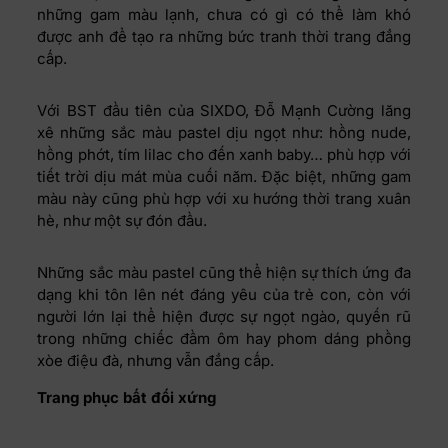
những gam màu lạnh, chưa có gì có thể làm khó
được anh để tạo ra những bức tranh thời trang đẳng
cấp.
Với BST đầu tiên của SIXDO, Đỗ Mạnh Cường lăng
xê những sắc màu pastel dịu ngọt như: hồng nude,
hồng phớt, tím lilac cho đến xanh baby… phù hợp với
tiết trời dịu mát mùa cuối năm. Đặc biệt, những gam
màu này cũng phù hợp với xu hướng thời trang xuân
hè, như một sự đón đầu.
Những sắc màu pastel cũng thể hiện sự thích ứng đa
dạng khi tôn lên nét đáng yêu của trẻ con, còn với
người lớn lại thể hiện được sự ngọt ngào, quyến rũ
trong những chiếc đầm ôm hay phom dáng phồng
xòe điệu đà, nhưng vẫn đẳng cấp.
Trang phục bất đối xứng