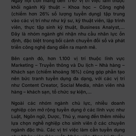
Ngày hội còn mang đến 1767 vị trí việc làm thuộc
khối ngành Kỹ thuật – Khoa học – Công nghệ
(chiếm hơn 26% số lượng tuyển dụng) tập trung
vào các vị trí như như kỹ sư, kỹ thuật viên, lập trình
viên, thực tập sinh kỹ thuật, Business Analyst,…
Đây là nhóm ngành ghi nhận nhu cầu nhân lực ổn
định, đặc biệt trong bối cảnh chuyển đổi số và phát
triển công nghệ đang diễn ra mạnh mẽ.
Bên cạnh đó, hơn 1.100 vị trí thuộc lĩnh vực
Marketing – Truyền thông và Du lịch – Nhà hàng –
Khách sạn (chiếm khoảng 16%) cũng góp phần tạo
nên bức tranh tuyển dụng đa dạng, với các vị trí
như Content Creator, Social Media, nhân viên nhà
hàng – khách sạn, tổ chức sự kiện,…
Ngoài các nhóm ngành chủ lực, nhiều doanh
nghiệp còn mở rộng tuyển dụng ở các lĩnh vực như
Luật, Ngôn ngữ, Dược, Thú y, mang đến thêm nhiều
lựa chọn nghề nghiệp cho sinh viên ở các chuyên
ngành đặc thù. Các vị trí việc làm cần tuyển dụng