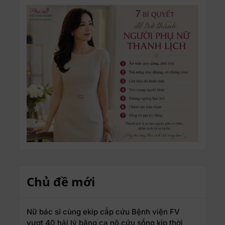
Chủ đề mới
Nữ bác sĩ cùng ekip cấp cứu Bệnh viện FV
vượt 40 hải lý bằng ca nô cứu sống kịp thời