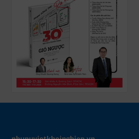
phunuvietkhoinghiep.vn