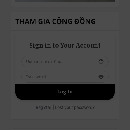
THAM GIA CỘNG ĐỒNG
Sign in to Your Account
face
visibility
|
Register
Lost your password?