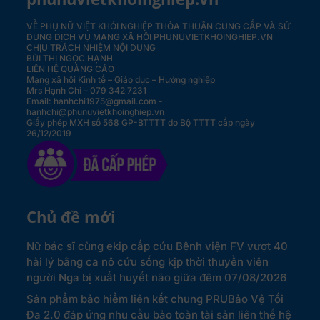
VỀ PHỤ NỮ VIỆT KHỞI NGHIỆP
THỎA THUẬN CUNG CẤP VÀ SỬ
DỤNG DỊCH VỤ MẠNG XÃ HỘI PHUNUVIETKHOINGHIEP.VN
CHỊU TRÁCH NHIỆM NỘI DUNG
BÙI THỊ NGỌC HẠNH
LIÊN HỆ QUẢNG CÁO
Mạng xã hội Kinh tế – Giáo dục – Hướng nghiệp
Mrs Hạnh Chi – 079 342 7231
Email: hanhchi1975@gmail.com -
hanhchi@phunuvietkhoinghiep.vn
Giấy phép MXH số 568 GP-BTTTT do Bộ TTTT cấp ngày
26/12/2019
Chủ đề mới
Nữ bác sĩ cùng ekip cấp cứu Bệnh viện FV vượt 40
hải lý bằng ca nô cứu sống kịp thời thuyền viên
người Nga bị xuất huyết não giữa đêm
07/08/2026
Sản phẩm bảo hiểm liên kết chung PRUBảo Vệ Tối
Đa 2.0 đáp ứng nhu cầu bảo toàn tài sản liên thế hệ