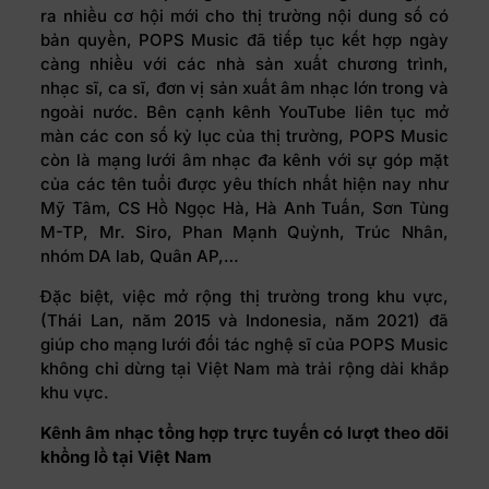
ra nhiều cơ hội mới cho thị trường nội dung số có
bản quyền, POPS Music đã tiếp tục kết hợp ngày
càng nhiều với các nhà sản xuất chương trình,
nhạc sĩ, ca sĩ, đơn vị sản xuất âm nhạc lớn trong và
ngoài nước. Bên cạnh kênh YouTube liên tục mở
màn các con số kỷ lục của thị trường, POPS Music
còn là mạng lưới âm nhạc đa kênh với sự góp mặt
của các tên tuổi được yêu thích nhất hiện nay như
Mỹ Tâm, CS Hồ Ngọc Hà, Hà Anh Tuấn, Sơn Tùng
M-TP, Mr. Siro, Phan Mạnh Quỳnh, Trúc Nhân,
nhóm DA lab, Quân AP,…
Đặc biệt, việc mở rộng thị trường trong khu vực,
(Thái Lan, năm 2015 và Indonesia, năm 2021) đã
giúp cho mạng lưới đối tác nghệ sĩ của POPS Music
không chỉ dừng tại Việt Nam mà trải rộng dài khắp
khu vực.
Kênh âm nhạc tổng hợp trực tuyến có lượt theo dõi
khổng lồ tại Việt Nam