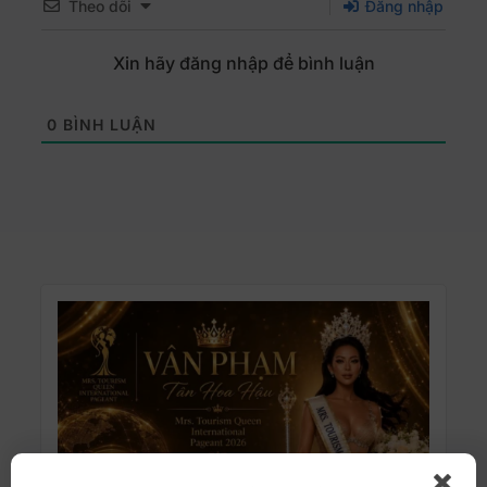
Theo dõi
Đăng nhập
Xin hãy đăng nhập để bình luận
0
BÌNH LUẬN