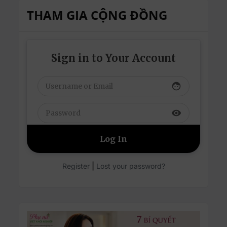
THAM GIA CỘNG ĐỒNG
Sign in to Your Account
face
visibility
|
Register
Lost your password?