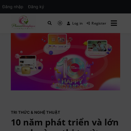
Đăng nhập
Đăng ký
Log in
Register
Mạng xã hội Kinh tế – Giáo dục – Hướng
MXH PHỤ NỮ VIỆT
nghiệp
TRI THỨC & NGHỆ THUẬT
10 năm phát triển và lớn