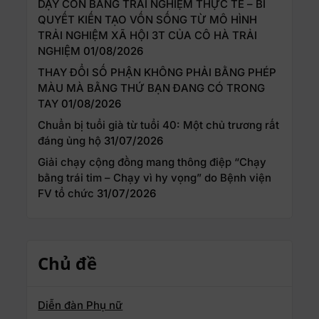
DẠY CON BẰNG TRẢI NGHIỆM THỰC TẾ – BÍ
QUYẾT KIẾN TẠO VỐN SỐNG TỪ MÔ HÌNH
TRẢI NGHIỆM XÃ HỘI 3T CỦA CÔ HÀ TRẢI
NGHIỆM
01/08/2026
THAY ĐỔI SỐ PHẬN KHÔNG PHẢI BẰNG PHÉP
MÀU MÀ BẰNG THỨ BẠN ĐANG CÓ TRONG
TAY
01/08/2026
Chuẩn bị tuổi già từ tuổi 40: Một chủ trương rất
đáng ủng hộ
31/07/2026
Giải chạy cộng đồng mang thông điệp “Chạy
bằng trái tim – Chạy vì hy vọng” do Bệnh viện
FV tổ chức
31/07/2026
Chủ đề
Diễn đàn Phụ nữ