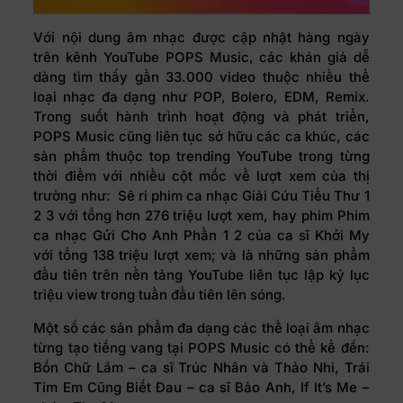
Với nội dung âm nhạc được cập nhật hàng ngày
trên kênh YouTube POPS Music, các khán giả dễ
dàng tìm thấy gần 33.000 video thuộc nhiều thể
loại nhạc đa dạng như POP, Bolero, EDM, Remix.
Trong suốt hành trình hoạt động và phát triển,
POPS Music cũng liên tục sở hữu các ca khúc, các
sản phẩm thuộc top trending YouTube trong từng
thời điểm với nhiều cột mốc về lượt xem của thị
trường như: Sê ri phim ca nhạc Giải Cứu Tiểu Thư 1
2 3 với tổng hơn 276 triệu lượt xem, hay phim Phim
ca nhạc Gửi Cho Anh Phần 1 2 của ca sĩ Khởi My
với tổng 138 triệu lượt xem; và là những sản phẩm
đầu tiên trên nền tảng YouTube liên tục lập kỷ lục
triệu view trong tuần đầu tiên lên sóng.
Một số các sản phẩm đa dạng các thể loại âm nhạc
từng tạo tiếng vang tại POPS Music có thể kể đến:
Bốn Chữ Lắm – ca sĩ Trúc Nhân và Thảo Nhi, Trái
Tim Em Cũng Biết Đau – ca sĩ Bảo Anh, If It’s Me –