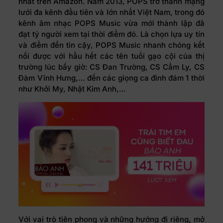
nhất trên Amazon. Năm 2013, POPS trở thành mạng
lưới đa kênh đầu tiên và lớn nhất Việt Nam, trong đó
kênh âm nhạc POPS Music vừa mới thành lập đã
đạt tỷ người xem tại thời điểm đó. Là chọn lựa uy tín
và điểm đến tin cậy, POPS Music nhanh chóng kết
nối được với hầu hết các tên tuổi gạo cội của thị
trường lúc bấy giờ: CS Đan Trường, CS Cẩm Ly, CS
Đàm Vĩnh Hưng,… đến các giọng ca đình đám 1 thời
như Khởi My, Nhật Kim Anh,…
Với vai trò tiên phong và những hướng đi riêng, mở