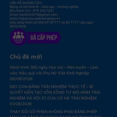
LIÊN HỆ QUẢNG CÁO
Mạng xã hội Kinh tế – Giáo dục – Hướng nghiệp
Mrs Hạnh Chi – 079 342 7231
Email: hanhchi1975@gmail.com -
hanhchi@phunuvietkhoinghiep.vn
Giấy phép MXH số 568 GP-BTTTT do Bộ TTTT cấp ngày
26/12/2019
Chủ đề mới
Hành trình 365 ngày Học hỏi – Rèn luyện – Làm
việc hiệu quả với Phụ Nữ Việt Khởi Nghiệp
06/08/2026
DẠY CON BẰNG TRẢI NGHIỆM THỰC TẾ – BÍ
QUYẾT KIẾN TẠO VỐN SỐNG TỪ MÔ HÌNH TRẢI
NGHIỆM XÃ HỘI 3T CỦA CÔ HÀ TRẢI NGHIỆM
01/08/2026
THAY ĐỔI SỐ PHẬN KHÔNG PHẢI BẰNG PHÉP