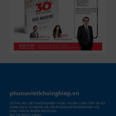
phunuvietkhoinghiep.vn
VỀ PHỤ NỮ VIỆT KHỞI NGHIỆP
THỎA THUẬN CUNG CẤP VÀ SỬ
DỤNG DỊCH VỤ MẠNG XÃ HỘI PHUNUVIETKHOINGHIEP.VN
CHỊU TRÁCH NHIỆM NỘI DUNG
BÙI THỊ NGỌC HẠNH