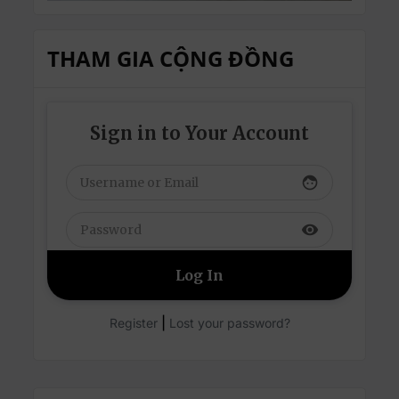
THAM GIA CỘNG ĐỒNG
Sign in to Your Account
face
visibility
|
Register
Lost your password?