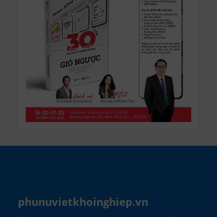
phunuvietkhoinghiep.vn