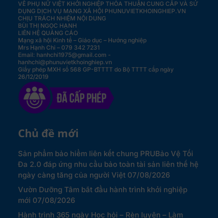
VỀ PHỤ NỮ VIỆT KHỞI NGHIỆP
THỎA THUẬN CUNG CẤP VÀ SỬ
DỤNG DỊCH VỤ MẠNG XÃ HỘI PHUNUVIETKHOINGHIEP.VN
CHỊU TRÁCH NHIỆM NỘI DUNG
BÙI THỊ NGỌC HẠNH
LIÊN HỆ QUẢNG CÁO
Mạng xã hội Kinh tế – Giáo dục – Hướng nghiệp
Mrs Hạnh Chi – 079 342 7231
Email: hanhchi1975@gmail.com -
hanhchi@phunuvietkhoinghiep.vn
Giấy phép MXH số 568 GP-BTTTT do Bộ TTTT cấp ngày
26/12/2019
Chủ đề mới
Sản phẩm bảo hiểm liên kết chung PRUBảo Vệ Tối
Đa 2.0 đáp ứng nhu cầu bảo toàn tài sản liên thế hệ
ngày càng tăng của người Việt
07/08/2026
Vườn Dưỡng Tâm bắt đầu hành trình khởi nghiệp
mới
07/08/2026
Hành trình 365 ngày Học hỏi – Rèn luyện – Làm