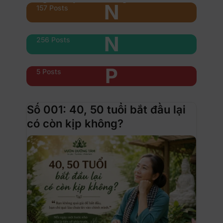
N
157 Posts
Nổi bật
N
256 Posts
Phụ nữ & xe
P
5 Posts
Số 001: 40, 50 tuổi bắt đầu lại
có còn kịp không?