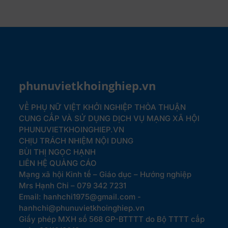
phunuvietkhoinghiep.vn
VỀ PHỤ NỮ VIỆT KHỞI NGHIỆP
THỎA THUẬN
CUNG CẤP VÀ SỬ DỤNG DỊCH VỤ MẠNG XÃ HỘI
PHUNUVIETKHOINGHIEP.VN
CHỊU TRÁCH NHIỆM NỘI DUNG
BÙI THỊ NGỌC HẠNH
LIÊN HỆ QUẢNG CÁO
Mạng xã hội Kinh tế – Giáo dục – Hướng nghiệp
Mrs Hạnh Chi – 079 342 7231
Email: hanhchi1975@gmail.com -
hanhchi@phunuvietkhoinghiep.vn
Giấy phép MXH số 568 GP-BTTTT do Bộ TTTT cấp