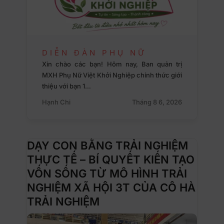
DIỄN ĐÀN PHỤ NỮ
Xin chào các bạn! Hôm nay, Ban quản trị
MXH Phụ Nữ Việt Khởi Nghiệp chính thức giới
thiệu với bạn 1…
Hạnh Chi
Tháng 8 6, 2026
DẠY CON BẰNG TRẢI NGHIỆM
THỰC TẾ – BÍ QUYẾT KIẾN TẠO
VỐN SỐNG TỪ MÔ HÌNH TRẢI
NGHIỆM XÃ HỘI 3T CỦA CÔ HÀ
TRẢI NGHIỆM