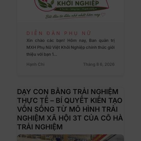
DIỄN ĐÀN PHỤ NỮ
Xin chào các bạn! Hôm nay, Ban quản trị
MXH Phụ Nữ Việt Khởi Nghiệp chính thức giới
thiệu với bạn 1…
Hạnh Chi
Tháng 8 6, 2026
DẠY CON BẰNG TRẢI NGHIỆM
THỰC TẾ – BÍ QUYẾT KIẾN TẠO
VỐN SỐNG TỪ MÔ HÌNH TRẢI
NGHIỆM XÃ HỘI 3T CỦA CÔ HÀ
TRẢI NGHIỆM