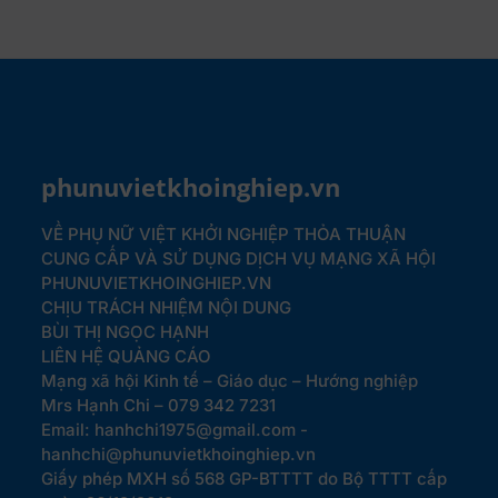
phunuvietkhoinghiep.vn
VỀ PHỤ NỮ VIỆT KHỞI NGHIỆP
THỎA THUẬN
CUNG CẤP VÀ SỬ DỤNG DỊCH VỤ MẠNG XÃ HỘI
PHUNUVIETKHOINGHIEP.VN
CHỊU TRÁCH NHIỆM NỘI DUNG
BÙI THỊ NGỌC HẠNH
LIÊN HỆ QUẢNG CÁO
Mạng xã hội Kinh tế – Giáo dục – Hướng nghiệp
Mrs Hạnh Chi – 079 342 7231
Email: hanhchi1975@gmail.com -
hanhchi@phunuvietkhoinghiep.vn
Giấy phép MXH số 568 GP-BTTTT do Bộ TTTT cấp