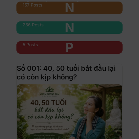
N
157 Posts
Nổi bật
N
256 Posts
Phụ nữ & xe
P
5 Posts
Số 001: 40, 50 tuổi bắt đầu lại
có còn kịp không?