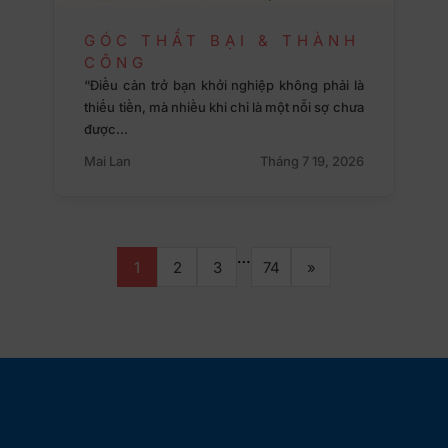
GÓC THẤT BẠI & THÀNH
CÔNG
“Điều cản trở bạn khởi nghiệp không phải là
thiếu tiền, mà nhiều khi chỉ là một nỗi sợ chưa
được…
Mai Lan
Tháng 7 19, 2026
…
1
2
3
74
»