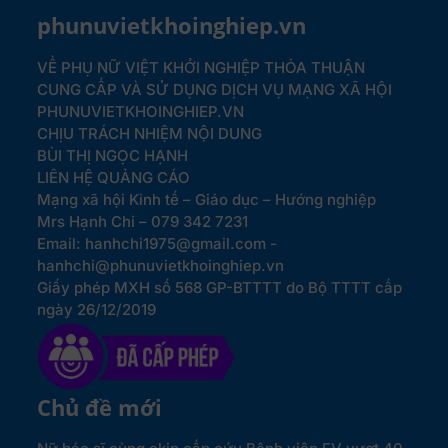
phunuvietkhoinghiep.vn
VỀ PHỤ NỮ VIỆT KHỞI NGHIỆP
THỎA THUẬN
CUNG CẤP VÀ SỬ DỤNG DỊCH VỤ MẠNG XÃ HỘI
PHUNUVIETKHOINGHIEP.VN
CHỊU TRÁCH NHIỆM NỘI DUNG
BÙI THỊ NGỌC HẠNH
LIÊN HỆ QUẢNG CÁO
Mạng xã hội Kinh tế – Giáo dục – Hướng nghiệp
Mrs Hạnh Chi – 079 342 7231
Email: hanhchi1975@gmail.com -
hanhchi@phunuvietkhoinghiep.vn
Giấy phép MXH số 568 GP-BTTTT do Bộ TTTT cấp
ngày 26/12/2019
Chủ đề mới