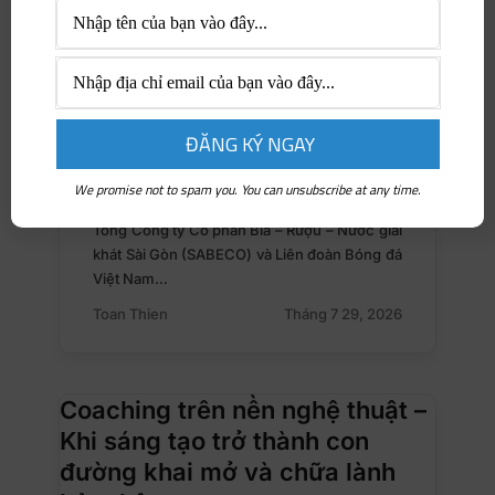
We promise not to spam you. You can unsubscribe at any time.
NỔI BẬT
Tổng Công ty Cổ phần Bia – Rượu – Nước giải
khát Sài Gòn (SABECO) và Liên đoàn Bóng đá
Việt Nam…
Toan Thien
Tháng 7 29, 2026
Coaching trên nền nghệ thuật –
Khi sáng tạo trở thành con
đường khai mở và chữa lành