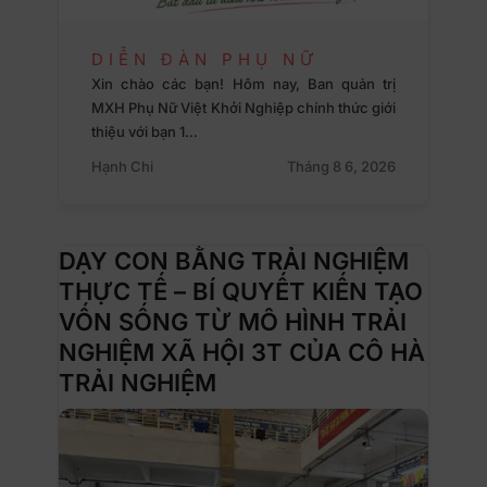
DIỄN ĐÀN PHỤ NỮ
Xin chào các bạn! Hôm nay, Ban quản trị
MXH Phụ Nữ Việt Khởi Nghiệp chính thức giới
thiệu với bạn 1…
Hạnh Chi
Tháng 8 6, 2026
DẠY CON BẰNG TRẢI NGHIỆM
THỰC TẾ – BÍ QUYẾT KIẾN TẠO
VỐN SỐNG TỪ MÔ HÌNH TRẢI
NGHIỆM XÃ HỘI 3T CỦA CÔ HÀ
TRẢI NGHIỆM