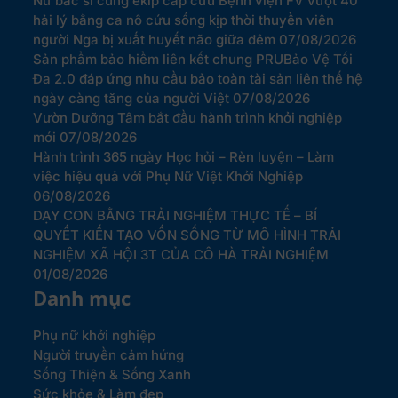
Nữ bác sĩ cùng ekip cấp cứu Bệnh viện FV vượt 40
hải lý bằng ca nô cứu sống kịp thời thuyền viên
người Nga bị xuất huyết não giữa đêm
07/08/2026
Sản phẩm bảo hiểm liên kết chung PRUBảo Vệ Tối
Đa 2.0 đáp ứng nhu cầu bảo toàn tài sản liên thế hệ
ngày càng tăng của người Việt
07/08/2026
Vườn Dưỡng Tâm bắt đầu hành trình khởi nghiệp
mới
07/08/2026
Hành trình 365 ngày Học hỏi – Rèn luyện – Làm
việc hiệu quả với Phụ Nữ Việt Khởi Nghiệp
06/08/2026
DẠY CON BẰNG TRẢI NGHIỆM THỰC TẾ – BÍ
QUYẾT KIẾN TẠO VỐN SỐNG TỪ MÔ HÌNH TRẢI
NGHIỆM XÃ HỘI 3T CỦA CÔ HÀ TRẢI NGHIỆM
01/08/2026
Danh mục
Phụ nữ khởi nghiệp
Người truyền cảm hứng
Sống Thiện & Sống Xanh
Sức khỏe & Làm đẹp