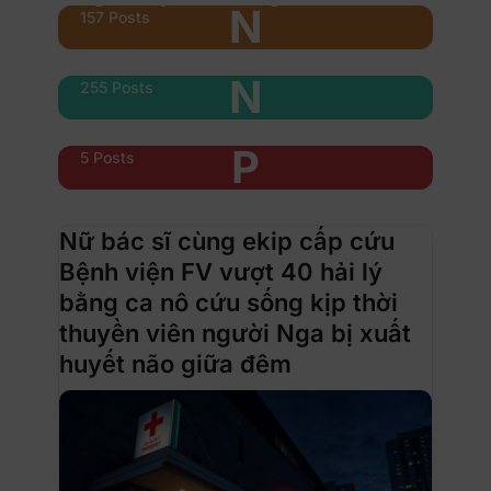
N
157 Posts
Nổi bật
N
255 Posts
Phụ nữ & xe
P
5 Posts
Nữ bác sĩ cùng ekip cấp cứu
Bệnh viện FV vượt 40 hải lý
bằng ca nô cứu sống kịp thời
thuyền viên người Nga bị xuất
huyết não giữa đêm