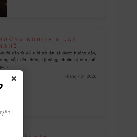
HƯỚNG NGHIỆP & DẠY
NGHỀ
Người dân từ 40 tuổi trở lên sẽ được hướng dẫn,
cung cấp kiến thức, kỹ năng, chuẩn bị cho tuổi
già…
Hạnh Chi
Tháng 7 31, 2026
p
uyên