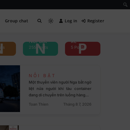
i
Group chat
Log in
Register
ền
Phụ nữ &
Nổi bật
xe
N
N
P
sts
255 Posts
5 Posts
NỔI BẬT
Một thuyền viên người Nga bất ngờ
liệt nửa người khi tàu container
đang di chuyển trên luồng hàng…
Toan Thien
Tháng 8 7, 2026