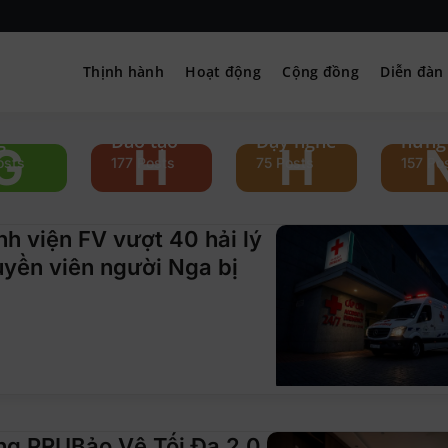
 Thất
Ngườ
Thịnh hành
Hoạt động
Cộng đồng
Diễn đàn
– Hướng nghiệp
 &
Học
Hướng
truy
nh
hành &
nghiệp &
cảm
g
Đào tạo
Dạy nghề
hứng
G
H
H
osts
177 Posts
75 Posts
157 Po
h viện FV vượt 40 hải lý
uyền viên người Nga bị
ng PRUBảo Vệ Tối Đa 2.0