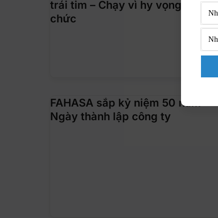
trái tim – Chạy vì hy vọng” do B
chức
FAHASA sắp kỷ niệm 50 năm
Ngày thành lập công ty