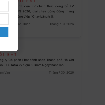
NỔI BẬT
Bệnh viện FV chính thức công bố FV
RUN 2026, giải chạy cộng đồng mang
thông điệp “Chạy bằng trái…
Toan Thien
Tháng 7 31, 2026
ỔI BẬT
ng ty Cổ phần Phát hành sách Thành phố Hồ Chí
nh – FAHASA kỷ niệm 50 năm Ngày thành lập…
am Van
Tháng 7 30, 2026