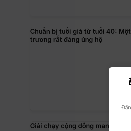
Chuẩn bị tuổi già từ tuổi 40: Mộ
trương rất đáng ủng hộ
Đăn
Giải chạy cộng đồng mang thôn