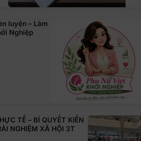
èn luyện – Làm
hởi Nghiệp
ỰC TẾ – BÍ QUYẾT KIẾN
ẢI NGHIỆM XÃ HỘI 3T