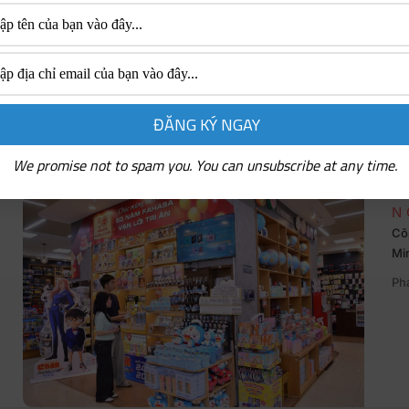
ệnh viện FV tổ
We promise not to spam you. You can unsubscribe at any time.
N
Cô
Mi
Ph