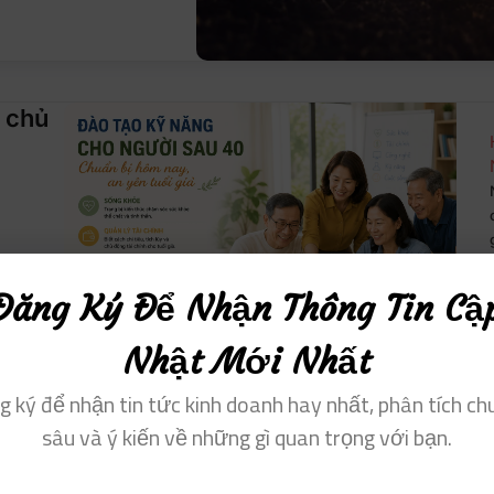
t chủ
Đăng Ký Để Nhận Thông Tin Cậ
Nhật Mới Nhất
g ký để nhận tin tức kinh doanh hay nhất, phân tích ch
sâu và ý kiến ​​về những gì quan trọng với bạn.
g điệp “Chạy bằng