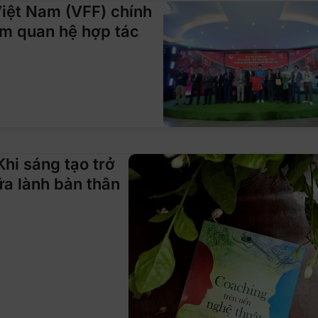
iệt Nam (VFF) chính
ầm quan hệ hợp tác
Khi sáng tạo trở
a lành bản thân