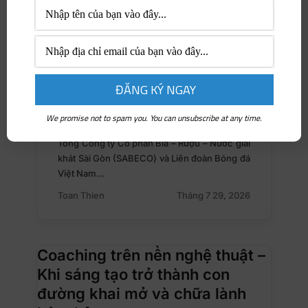
We promise not to spam you. You can unsubscribe at any time.
NỔI BẬT
Tổng Công ty Cổ phần Bia – Rượu – Nước giải
khát Sài Gòn (SABECO) và Liên đoàn Bóng đá
Việt Nam…
Toan Thien
Tháng 7 29, 2026
Coaching trên nền nghệ thuật –
Khi sáng tạo trở thành con
đường khai mở và chữa lành