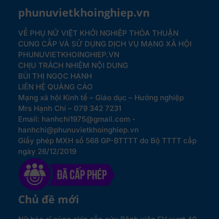
phunuvietkhoinghiep.vn
VỀ PHỤ NỮ VIỆT KHỞI NGHIỆP
THỎA THUẬN
CUNG CẤP VÀ SỬ DỤNG DỊCH VỤ MẠNG XÃ HỘI
PHUNUVIETKHOINGHIEP.VN
CHỊU TRÁCH NHIỆM NỘI DUNG
BÙI THỊ NGỌC HẠNH
LIÊN HỆ QUẢNG CÁO
Mạng xã hội Kinh tế – Giáo dục – Hướng nghiệp
Mrs Hạnh Chi – 079 342 7231
Email: hanhchi1975@gmail.com -
hanhchi@phunuvietkhoinghiep.vn
Giấy phép MXH số 568 GP-BTTTT do Bộ TTTT cấp
ngày 26/12/2019
Chủ đề mới