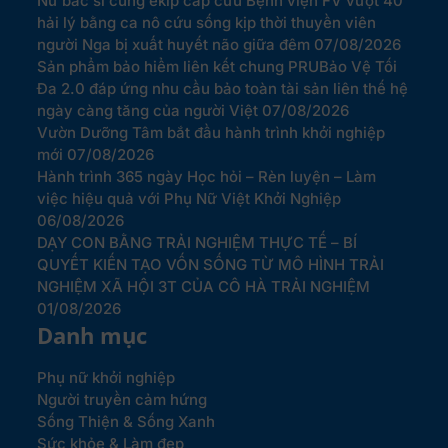
Nữ bác sĩ cùng ekip cấp cứu Bệnh viện FV vượt 40
hải lý bằng ca nô cứu sống kịp thời thuyền viên
người Nga bị xuất huyết não giữa đêm
07/08/2026
Sản phẩm bảo hiểm liên kết chung PRUBảo Vệ Tối
Đa 2.0 đáp ứng nhu cầu bảo toàn tài sản liên thế hệ
ngày càng tăng của người Việt
07/08/2026
Vườn Dưỡng Tâm bắt đầu hành trình khởi nghiệp
mới
07/08/2026
Hành trình 365 ngày Học hỏi – Rèn luyện – Làm
việc hiệu quả với Phụ Nữ Việt Khởi Nghiệp
06/08/2026
DẠY CON BẰNG TRẢI NGHIỆM THỰC TẾ – BÍ
QUYẾT KIẾN TẠO VỐN SỐNG TỪ MÔ HÌNH TRẢI
NGHIỆM XÃ HỘI 3T CỦA CÔ HÀ TRẢI NGHIỆM
01/08/2026
Danh mục
Phụ nữ khởi nghiệp
Người truyền cảm hứng
Sống Thiện & Sống Xanh
Sức khỏe & Làm đẹp