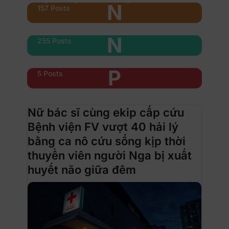
N
157 Posts
Nổi bật
N
255 Posts
Phụ nữ & xe
P
5 Posts
Nữ bác sĩ cùng ekip cấp cứu
Bệnh viện FV vượt 40 hải lý
bằng ca nô cứu sống kịp thời
thuyền viên người Nga bị xuất
huyết não giữa đêm