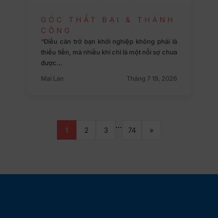
GÓC THẤT BẠI & THÀNH
CÔNG
“Điều cản trở bạn khởi nghiệp không phải là
thiếu tiền, mà nhiều khi chỉ là một nỗi sợ chưa
được…
Mai Lan
Tháng 7 19, 2026
…
1
2
3
74
»