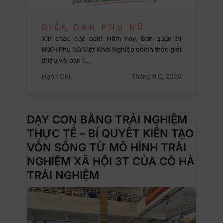
DIỄN ĐÀN PHỤ NỮ
Xin chào các bạn! Hôm nay, Ban quản trị
MXH Phụ Nữ Việt Khởi Nghiệp chính thức giới
thiệu với bạn 1…
Hạnh Chi
Tháng 8 6, 2026
DẠY CON BẰNG TRẢI NGHIỆM
THỰC TẾ – BÍ QUYẾT KIẾN TẠO
VỐN SỐNG TỪ MÔ HÌNH TRẢI
NGHIỆM XÃ HỘI 3T CỦA CÔ HÀ
TRẢI NGHIỆM